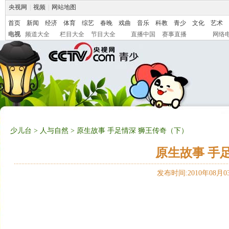
央视网
|
视频
|
网站地图
首页
新闻
经济
体育
综艺
春晚
戏曲
音乐
科教
青少
文化
艺术
电视
频道大全
栏目大全
节目大全
直播中国
赛事直播
网络
少儿台
>
人与自然
> 原生故事 手足情深 狮王传奇（下）
原生故事 手
发布时间:2010年08月03日