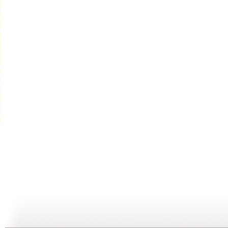
cctv5...
自然故事—...
《金豺家族...
10:39
29:59
00:29:59