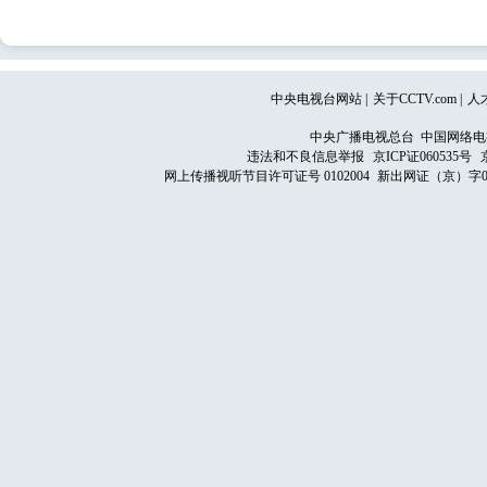
中央电视台网站
|
关于CCTV.com
|
人
中央广播电视总台 中国网络电
违法和不良信息举报
京ICP证060535号
网上传播视听节目许可证号 0102004
新出网证（京）字0