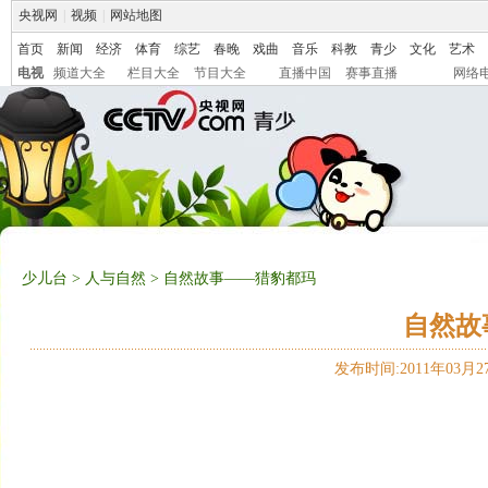
央视网
|
视频
|
网站地图
首页
新闻
经济
体育
综艺
春晚
戏曲
音乐
科教
青少
文化
艺术
电视
频道大全
栏目大全
节目大全
直播中国
赛事直播
网络
少儿台
>
人与自然
> 自然故事——猎豹都玛
自然故
发布时间:2011年03月27日