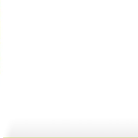
cctv5...
自然故事—...
《金豺家族...
10:39
29:59
00:29:59