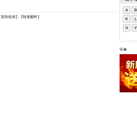
A
B
【
复制链接
】【
转发邮件
】
K
L
U
V
锘�