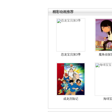
精彩动画推荐
恐龙宝贝第3季
魔角侦探
成龙历险记
海绵