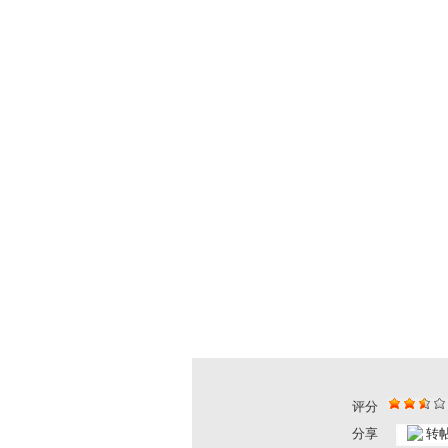
评分
《超智能足...
《超智能足..
分享
转