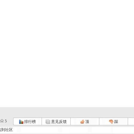
5
排行榜
意见反馈
顶
踩
.
《海宝来了...
《海宝来了...
《海宝来了...
帖到社区