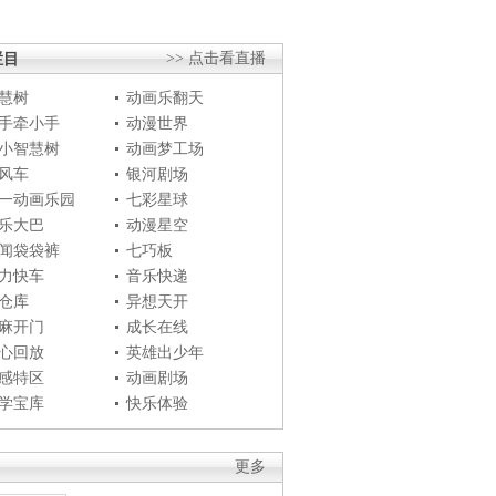
栏目
>> 点击看直播
慧树
动画乐翻天
手牵小手
动漫世界
小智慧树
动画梦工场
风车
银河剧场
一动画乐园
七彩星球
乐大巴
动漫星空
闻袋袋裤
七巧板
力快车
音乐快递
仓库
异想天开
麻开门
成长在线
心回放
英雄出少年
感特区
动画剧场
学宝库
快乐体验
更多