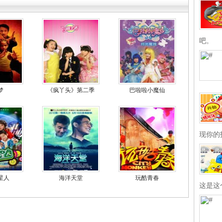
吧。
梦
《疯丫头》第二季
巴啦啦小魔仙
现你的
星人
海洋天堂
玩酷青春
这是这