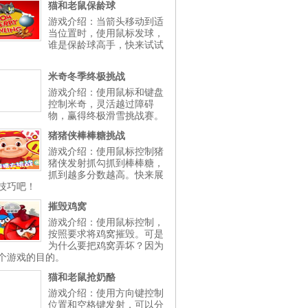
猫和老鼠保龄球
游戏介绍：当箭头移动到适
当位置时，使用鼠标发球，
谁是保龄球高手，快来试试
米奇冬季终极挑战
游戏介绍：使用鼠标和键盘
控制米奇，灵活越过障碍
物，赢得终极滑雪挑战赛。
猪猪侠棒棒糖挑战
游戏介绍：使用鼠标控制猪
猪侠发射抓勾抓到棒棒糖，
抓到越多分数越高。快来展
技巧吧！
摧毁鸡窝
游戏介绍：使用鼠标控制，
按照要求将鸡窝摧毁。可是
为什么要把鸡窝弄坏？因为
个游戏的目的。
猫和老鼠抢奶酪
游戏介绍：使用方向键控制
位置和空格键发射，可以分