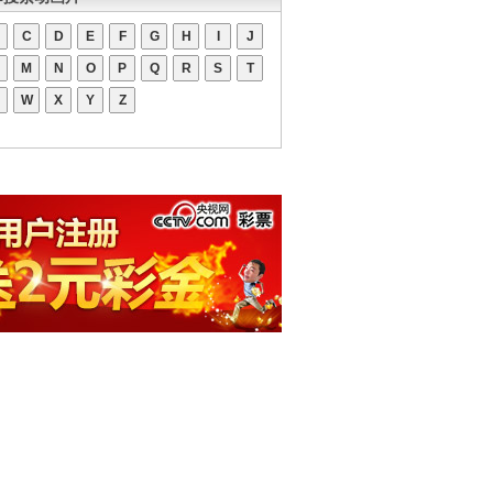
C
D
E
F
G
H
I
J
M
N
O
P
Q
R
S
T
W
X
Y
Z