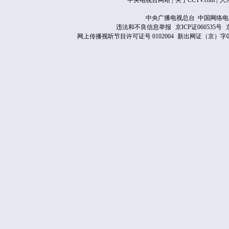
中央电视台网站
|
关于CCTV.com
|
人
中央广播电视总台 中国网络电
违法和不良信息举报
京ICP证060535号
网上传播视听节目许可证号 0102004
新出网证（京）字0