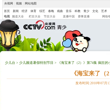
央视网
|
视频
|
网站地图
首页
新闻
经济
体育
综艺
春晚
戏曲
音乐
科教
青少
文化
艺术
电视
频道大全
栏目大全
节目大全
直播中国
赛事直播
网络
少儿台
>
少儿频道暑假特别节目
> 《海宝来了（2）》第74集 疯狂的
《海宝来了（2
发布时间:2010年07月13日