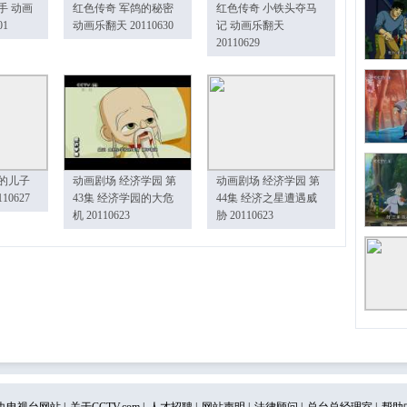
手 动画
红色传奇 军鸽的秘密
红色传奇 小铁头夺马
01
动画乐翻天 20110630
记 动画乐翻天
20110629
的儿子
动画剧场 经济学园 第
动画剧场 经济学园 第
10627
43集 经济学园的大危
44集 经济之星遭遇威
机 20110623
胁 20110623