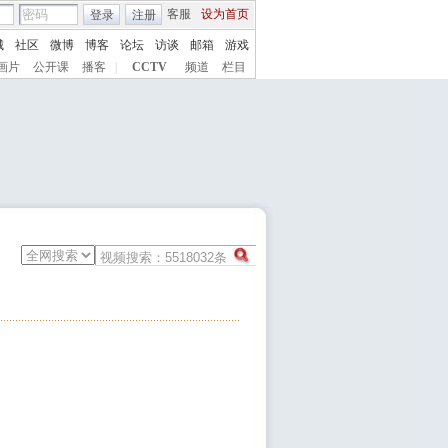
客服
设为首页
登录
注册
城
社区
微博
博客
论坛
访谈
邮箱
游戏
画片
公开课
播客
|
CCTV
频道
栏目