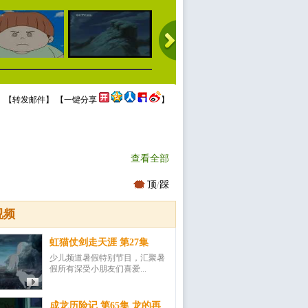
 【
转发邮件
】 【
一键分享
】
查看全部
顶
/
踩
视频
虹猫仗剑走天涯 第27集
少儿频道暑假特别节目，汇聚暑
假所有深受小朋友们喜爱...
成龙历险记 第65集 龙的再