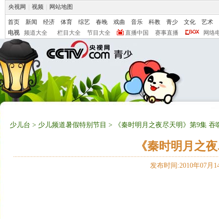
央视网
|
视频
|
网站地图
首页
新闻
经济
体育
综艺
春晚
戏曲
音乐
科教
青少
文化
艺术
电视
频道大全
栏目大全
节目大全
直播中国
赛事直播
网络
少儿台
>
少儿频道暑假特别节目
> 《秦时明月之夜尽天明》第9集 吞
《秦时明月之夜
发布时间:2010年07月14日