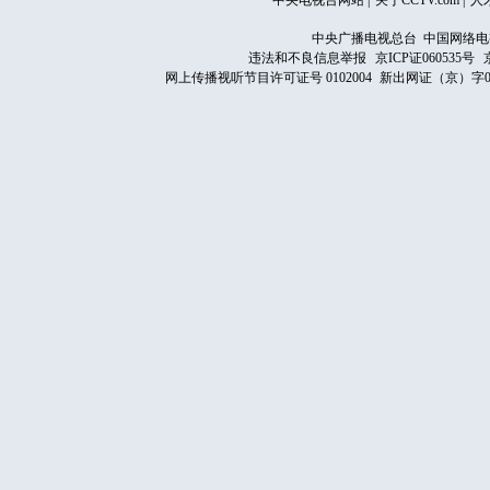
中央电视台网站
|
关于CCTV.com
|
人
中央广播电视总台 中国网络电
违法和不良信息举报
京ICP证060535号
网上传播视听节目许可证号 0102004
新出网证（京）字0