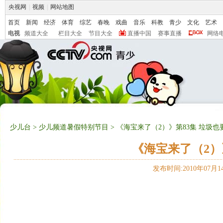
央视网
|
视频
|
网站地图
首页
新闻
经济
体育
综艺
春晚
戏曲
音乐
科教
青少
文化
艺术
电视
频道大全
栏目大全
节目大全
直播中国
赛事直播
网络
少儿台
>
少儿频道暑假特别节目
> 《海宝来了（2）》第83集 垃圾
《海宝来了（2）
发布时间:2010年07月14日