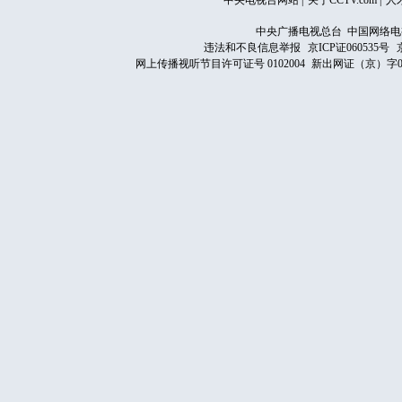
中央电视台网站
|
关于CCTV.com
|
人
中央广播电视总台 中国网络电
违法和不良信息举报
京ICP证060535号
网上传播视听节目许可证号 0102004
新出网证（京）字0