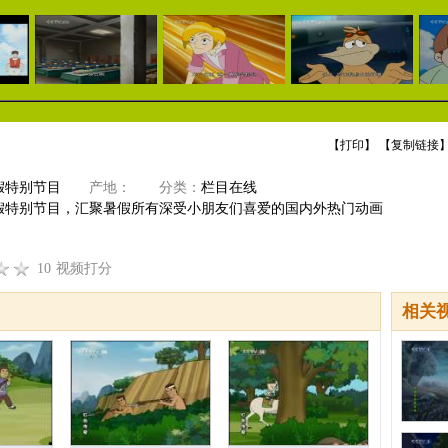
【
打印
】 【
复制链接
】
假特别节目
产地：
分类：
栏目在线
假特别节目，汇聚暑假所有深受小朋友们喜爱的国内外热门动画
10
视频打分
相关