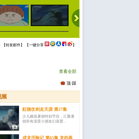
 【
转发邮件
】 【
一键分享
】
查看全部
顶
/
踩
视频
虹猫仗剑走天涯 第27集
少儿频道暑假特别节目，汇聚暑
假所有深受小朋友们喜爱...
成龙历险记 第65集 龙的再