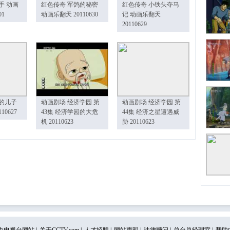
手 动画
红色传奇 军鸽的秘密
红色传奇 小铁头夺马
01
动画乐翻天 20110630
记 动画乐翻天
20110629
的儿子
动画剧场 经济学园 第
动画剧场 经济学园 第
10627
43集 经济学园的大危
44集 经济之星遭遇威
机 20110623
胁 20110623