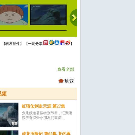
 【
转发邮件
】 【
一键分享
】
查看全部
顶
/
踩
视频
虹猫仗剑走天涯 第27集
少儿频道暑假特别节目，汇聚暑
假所有深受小朋友们喜爱...
成龙历险记 第65集 龙的再