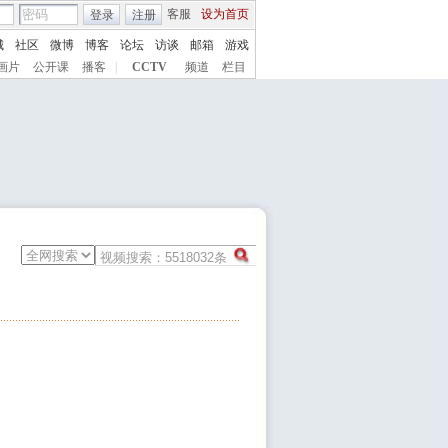
客服
设为首页
登录
注册
城
社区
微博
博客
论坛
访谈
邮箱
游戏
画片
公开课
播客
|
CCTV
频道
栏目