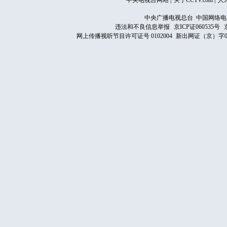
中央电视台网站
|
关于CCTV.com
|
人
中央广播电视总台 中国网络电
违法和不良信息举报
京ICP证060535号
网上传播视听节目许可证号 0102004
新出网证（京）字0