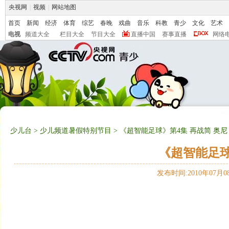
央视网
|
视频
|
网站地图
首页
新闻
经济
体育
综艺
春晚
戏曲
音乐
科教
青少
文化
艺术
电视
频道大全
栏目大全
节目大全
直播中国
赛事直播
网络
少儿台
>
少儿频道暑假特别节目
> 《超智能足球》第4集 再战简 奥尼
《超智能足球
发布时间:2010年07月08日