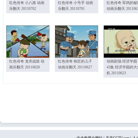
红色传奇 小八路 动画
红色传奇 小号手 动画
红色传奇 军鸽的秘
乐翻天 20110702
乐翻天 20110701
动画乐翻天 201106
红色传奇 龙舟战鼓 动
红色传奇 铁匠的儿子
动画剧场 经济学园
画乐翻天 20110628
动画乐翻天 20110627
43集 经济学园的大
机 20110623