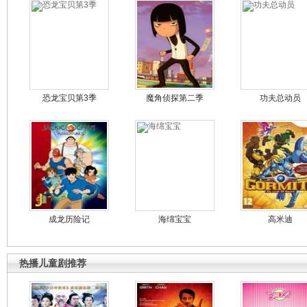
恐龙宝贝第3季
魔角侦探第二季
功夫总动员
成龙历险记
海绵宝宝
高米迪
热播儿童剧推荐