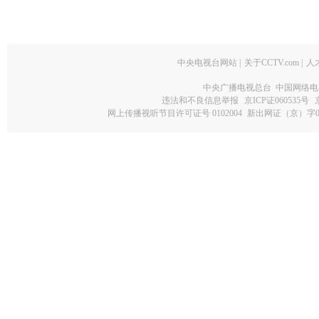
中央电视台网站
|
关于CCTV.com
|
人
中央广播电视总台 中国网络电
违法和不良信息举报
京ICP证060535号
网上传播视听节目许可证号 0102004
新出网证（京）字0