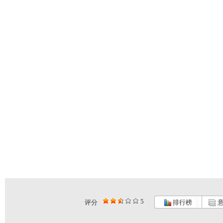
5
评分
排行榜
意
《超智能足...
《超智能足...
《海宝来了...