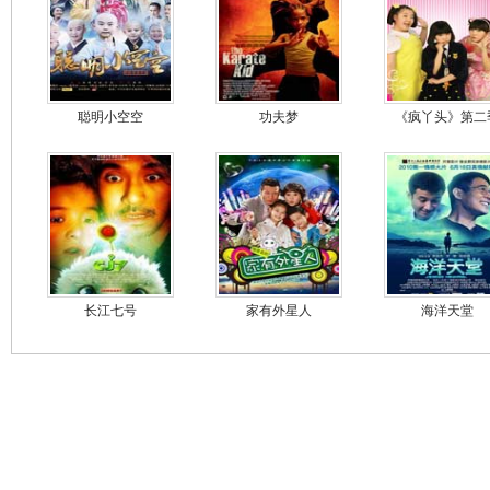
聪明小空空
功夫梦
《疯丫头》第二
长江七号
家有外星人
海洋天堂