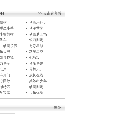
栏目
>> 点击看直播
慧树
动画乐翻天
手牵小手
动漫世界
小智慧树
动画梦工场
风车
银河剧场
一动画乐园
七彩星球
乐大巴
动漫星空
闻袋袋裤
七巧板
力快车
音乐快递
仓库
异想天开
麻开门
成长在线
心回放
英雄出少年
感特区
动画剧场
学宝库
快乐体验
更多