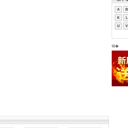
A
B
K
L
U
V
锘�