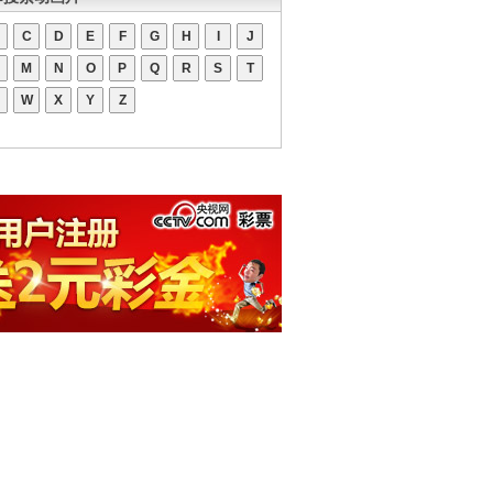
C
D
E
F
G
H
I
J
M
N
O
P
Q
R
S
T
W
X
Y
Z