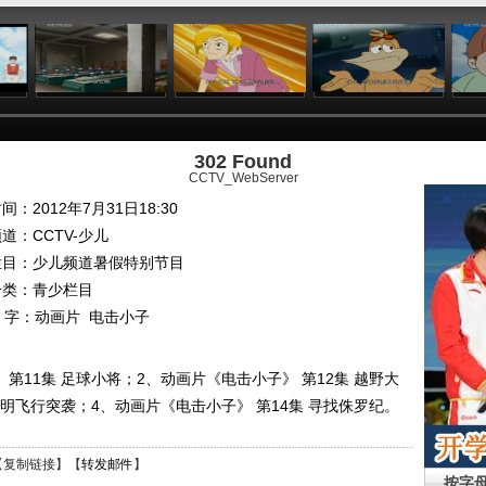
:01
08:36
09:31
11:53
302 Found
CCTV_WebServer
间：2012年7月31日18:30
频道：
CCTV-少儿
栏目：
少儿频道暑假特别节目
分类：青少栏目
 字：
动画片
电击小子
第11集 足球小将；2、动画片《电击小子》 第12集 越野大
不明飞行突袭；4、动画片《电击小子》 第14集 寻找侏罗纪。
【
复制链接
】【
转发邮件
】
按字