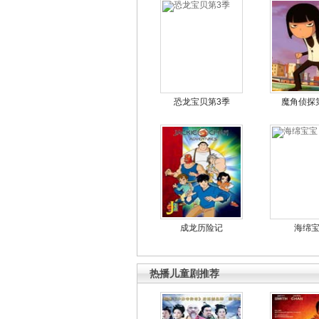
恐龙宝贝第3季
魔角侦探
成龙历险记
海绵
热播儿童剧推荐