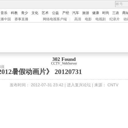
音乐
科教
青少
文化
艺术
公益
产经
汽车
旅游
健康
时尚
三农
商
直播中国
赛事直播
网络电视客户端
|
高清
电影
电视剧
纪录片
动
302 Found
CCTV_WebServer
节目
2012暑假动画片》 20120731
发布时间：
2012-07-31 23:42 |
进入复兴论坛
| 来源：
CNTV