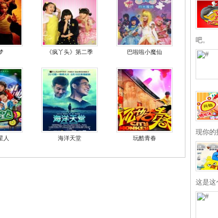
吧。
梦
《疯丫头》第二季
巴啦啦小魔仙
现你的
星人
海洋天堂
玩酷青春
这是这