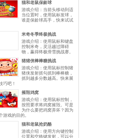
猫和老鼠保龄球
游戏介绍：当箭头移动到适
当位置时，使用鼠标发球，
谁是保龄球高手，快来试试
米奇冬季终极挑战
游戏介绍：使用鼠标和键盘
控制米奇，灵活越过障碍
物，赢得终极滑雪挑战赛。
猪猪侠棒棒糖挑战
游戏介绍：使用鼠标控制猪
猪侠发射抓勾抓到棒棒糖，
抓到越多分数越高。快来展
技巧吧！
摧毁鸡窝
游戏介绍：使用鼠标控制，
按照要求将鸡窝摧毁。可是
为什么要把鸡窝弄坏？因为
个游戏的目的。
猫和老鼠抢奶酪
游戏介绍：使用方向键控制
位置和空格键发射，可以分