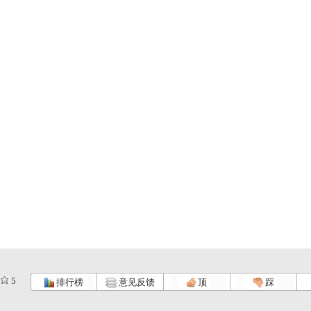
5
排行榜
意见反馈
顶
踩
.
《海宝来了...
《海宝来了...
《海宝来了...