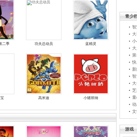
青少
智
大
小
第二季
功夫总动员
蓝精灵
大
第
快
新
智
大
芝
童
宝宝
高米迪
小猪班纳
动
文
游戏