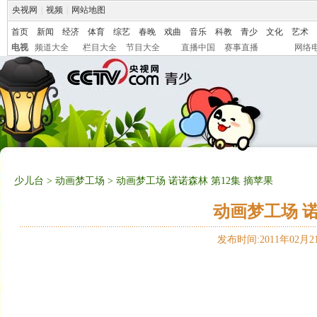
央视网
|
视频
|
网站地图
首页
新闻
经济
体育
综艺
春晚
戏曲
音乐
科教
青少
文化
艺术
电视
频道大全
栏目大全
节目大全
直播中国
赛事直播
网络
少儿台
>
动画梦工场
> 动画梦工场 诺诺森林 第12集 摘苹果
动画梦工场 诺
发布时间:2011年02月21日