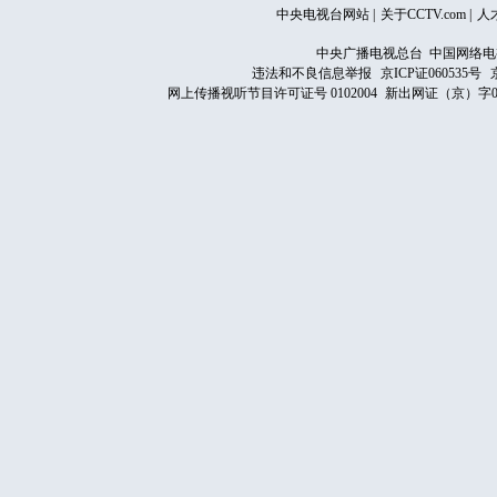
中央电视台网站
|
关于CCTV.com
|
人
中央广播电视总台 中国网络电
违法和不良信息举报
京ICP证060535号
网上传播视听节目许可证号 0102004
新出网证（京）字0