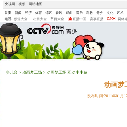
央视网
|
视频
|
网站地图
首页
新闻
经济
体育
综艺
春晚
戏曲
音乐
科教
青少
文化
艺术
电视
频道大全
栏目大全
节目大全
直播中国
赛事直播
网络
少儿台
>
动画梦工场
> 动画梦工场 互动小小岛
动画梦
发布时间:2011年01月12日