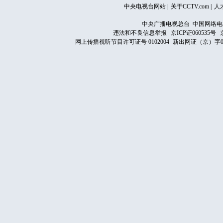
中央电视台网站
|
关于CCTV.com
|
人
中央广播电视总台 中国网络电
违法和不良信息举报
京ICP证060535号
网上传播视听节目许可证号 0102004
新出网证（京）字0