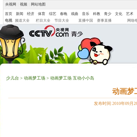
央视网
|
视频
|
网站地图
首页
新闻
经济
体育
综艺
春晚
戏曲
音乐
科教
青少
文化
艺术
电视
频道大全
栏目大全
节目大全
直播中国
赛事直播
网络
少儿台
>
动画梦工场
> 动画梦工场 互动小小岛
动画梦
发布时间:2010年09月28日