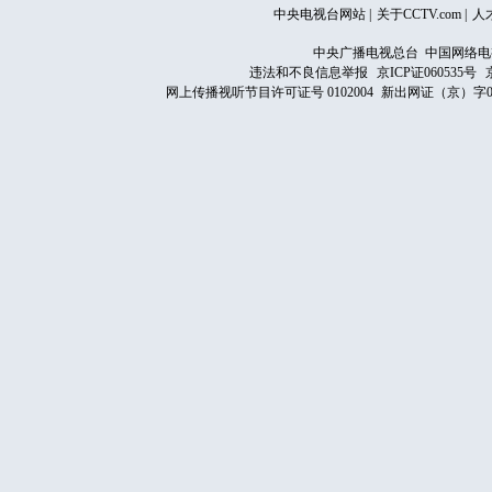
中央电视台网站
|
关于CCTV.com
|
人
中央广播电视总台 中国网络电
违法和不良信息举报
京ICP证060535号
网上传播视听节目许可证号 0102004
新出网证（京）字0