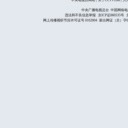
中央电视台网站
|
关于CCTV.com
|
人
中央广播电视总台 中国网络电
违法和不良信息举报
京ICP证060535号
网上传播视听节目许可证号 0102004
新出网证（京）字0