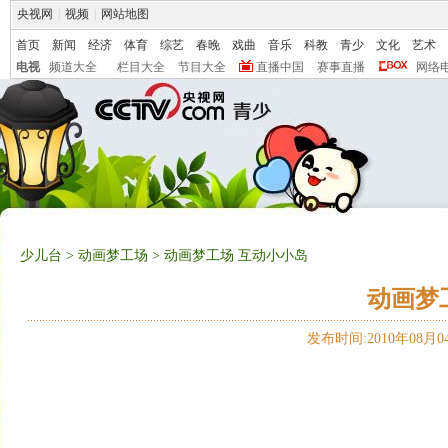
央视网
|
视频
|
网站地图
首页
新闻
经济
体育
综艺
春晚
戏曲
音乐
科教
青少
文化
艺术
电视
频道大全
栏目大全
节目大全
直播中国
赛事直播
网络
少儿台
>
动画梦工场
> 动画梦工场 互动小小岛
动画梦
发布时间:2010年08月04日