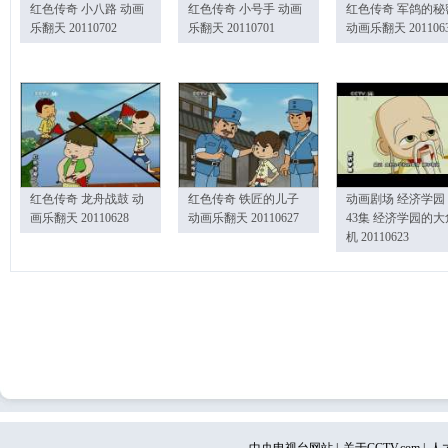
红色传奇 小八路 动画
红色传奇 小号手 动画
红色传奇 军鸽的秘
乐翻天 20110702
乐翻天 20110701
动画乐翻天 201106
红色传奇 龙舟战鼓 动
红色传奇 铁匠的儿子
动画剧场 经济学园
画乐翻天 20110628
动画乐翻天 20110627
43集 经济学园的大
机 20110623