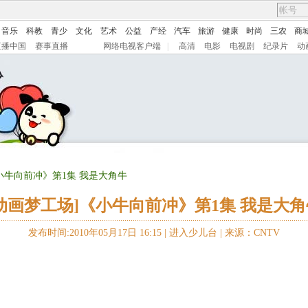
音乐
科教
青少
文化
艺术
公益
产经
汽车
旅游
健康
时尚
三农
商
直播中国
赛事直播
网络电视客户端
|
高清
电影
电视剧
纪录片
动
《小牛向前冲》第1集 我是大角牛
[动画梦工场]《小牛向前冲》第1集 我是大角
发布时间:2010年05月17日 16:15 |
进入少儿台
|
来源：CNTV