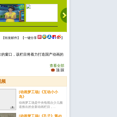
 【
转发邮件
】 【
一键分享
】
片的窗口，该栏目将着力打造国产动画的
查看全部
顶
/
踩
视频
[动画梦工场]《互动小小
岛》
动画梦工场是中央电视台少儿频
道推出的全新动画栏目，...
[动画梦工场]《孔子》第49