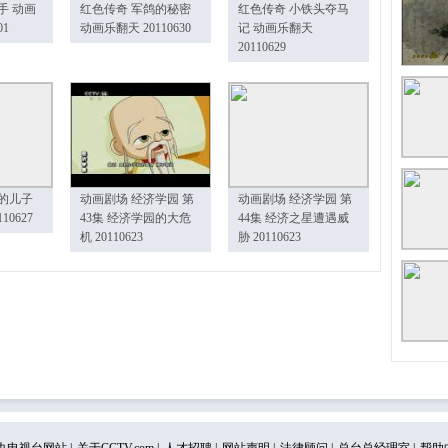
手 动画
红色传奇 军鸽的秘密
红色传奇 小铁头夺马
01
动画乐翻天 20110630
记 动画乐翻天
20110629
的儿子
动画剧场 经济学园 第
动画剧场 经济学园 第
10627
43集 经济学园的大危
44集 经济之星遭遇威
机 20110623
胁 20110623