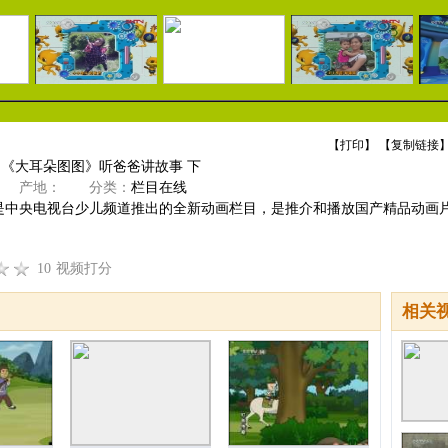
【
打印
】 【
复制链接
】
]《大耳朵图图》听爸爸讲故事 下
产地：
分类：
栏目在线
是中央电视台少儿频道推出的全新动画栏目，是推介和播放国产精品动画
10
视频打分
相关