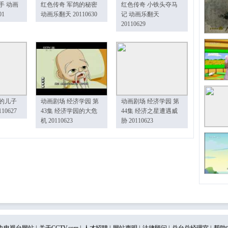
手 动画
红色传奇 军鸽的秘密
红色传奇 小铁头夺马
01
动画乐翻天 20110630
记 动画乐翻天
20110629
的儿子
动画剧场 经济学园 第
动画剧场 经济学园 第
10627
43集 经济学园的大危
44集 经济之星遭遇威
机 20110623
胁 20110623