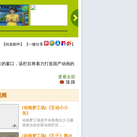
 【
转发邮件
】 【
一键分享
】
片的窗口，该栏目将着力打造国产动画的
查看全部
顶
/
踩
视频
[动画梦工场]《互动小小
岛》
动画梦工场是中央电视台少儿频
道推出的全新动画栏目，...
[动画梦工场]《孔子》第49