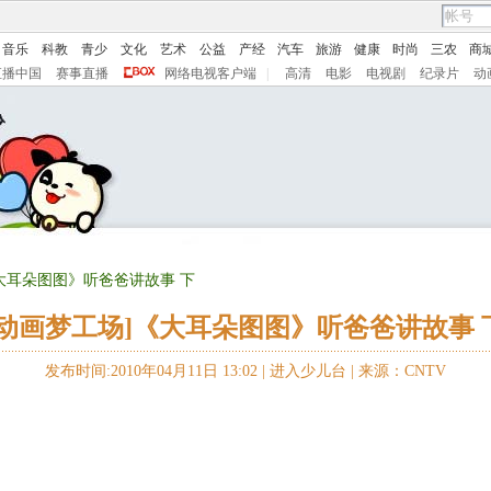
音乐
科教
青少
文化
艺术
公益
产经
汽车
旅游
健康
时尚
三农
商
直播中国
赛事直播
网络电视客户端
|
高清
电影
电视剧
纪录片
动
《大耳朵图图》听爸爸讲故事 下
[动画梦工场]《大耳朵图图》听爸爸讲故事 
发布时间:2010年04月11日 13:02 |
进入少儿台
|
来源：CNTV