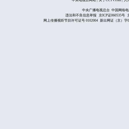
中央电视台网站
|
关于CCTV.com
|
人
中央广播电视总台 中国网络电
违法和不良信息举报
京ICP证060535号
网上传播视听节目许可证号 0102004
新出网证（京）字0