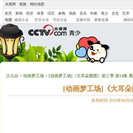
央视网
|
视频
|
网站地图
首页
新闻
经济
体育
综艺
春晚
戏曲
音乐
科教
青少
文化
艺术
电视
频道大全
栏目大全
节目大全
直播中国
赛事直播
网络
少儿台
>
动画梦工场
> [动画梦工场]《大耳朵图图》第三季 第14集 
[动画梦工场]《大耳朵
发布时间:2010年04月08日