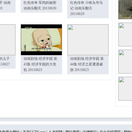
手 动画
红色传奇 军鸽的秘密
红色传奇 小铁头夺马
01
动画乐翻天 20110630
记 动画乐翻天
20110629
的儿子
动画剧场 经济学园 第
动画剧场 经济学园 第
10627
43集 经济学园的大危
44集 经济之星遭遇威
机 20110623
胁 20110623