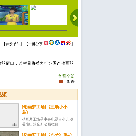
 【
转发邮件
】 【
一键分享
】
片的窗口，该栏目将着力打造国产动画的
查看全部
顶
/
踩
视频
[动画梦工场]《互动小小
岛》
动画梦工场是中央电视台少儿频
道推出的全新动画栏目，...
[动画梦工场]《孔子》第49