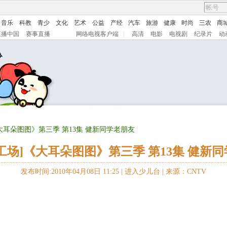
音乐
科教
青少
文化
艺术
公益
产经
汽车
旅游
健康
时尚
三农
商
直播中国
赛事直播
网络电视客户端
|
高清
电影
电视剧
纪录片
动
《大耳朵图图》第三季 第13集 健新同学老朋友
工场]《大耳朵图图》第三季 第13集 健新
发布时间:2010年04月08日 11:25 |
进入少儿台
|
来源：CNTV