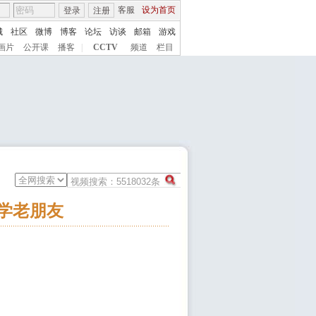
客服
设为首页
登录
注册
城
社区
微博
博客
论坛
访谈
邮箱
游戏
画片
公开课
播客
|
CCTV
频道
栏目
同学老朋友