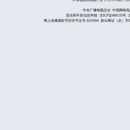
中央电视台网站
|
关于CCTV.com
|
人
中央广播电视总台 中国网络电
违法和不良信息举报
京ICP证060535号
网上传播视听节目许可证号 0102004
新出网证（京）字0