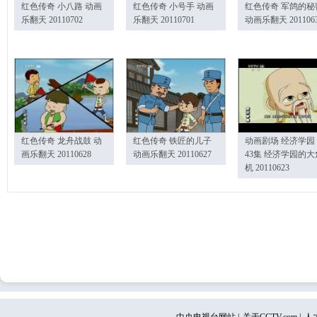
红色传奇 小八路 动画
红色传奇 小号手 动画
红色传奇 军鸽的秘
乐翻天 20110702
乐翻天 20110701
动画乐翻天 201106
红色传奇 龙舟战鼓 动
红色传奇 铁匠的儿子
动画剧场 经济学园
画乐翻天 20110628
动画乐翻天 20110627
43集 经济学园的大
机 20110623