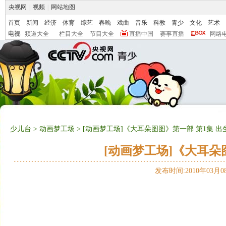
央视网
|
视频
|
网站地图
首页
新闻
经济
体育
综艺
春晚
戏曲
音乐
科教
青少
文化
艺术
电视
频道大全
栏目大全
节目大全
直播中国
赛事直播
网络
少儿台
>
动画梦工场
> [动画梦工场]《大耳朵图图》第一部 第1集 
[动画梦工场]《大耳朵
发布时间:2010年03月08日