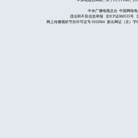
中央电视台网站
|
关于CCTV.com
|
人
中央广播电视总台 中国网络电
违法和不良信息举报
京ICP证060535号
网上传播视听节目许可证号 0102004
新出网证（京）字0