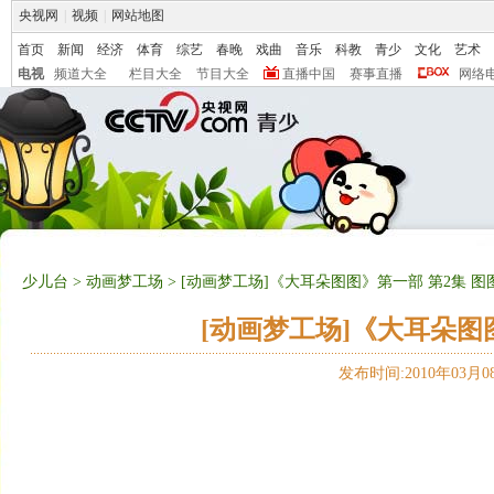
央视网
|
视频
|
网站地图
首页
新闻
经济
体育
综艺
春晚
戏曲
音乐
科教
青少
文化
艺术
电视
频道大全
栏目大全
节目大全
直播中国
赛事直播
网络
少儿台
>
动画梦工场
> [动画梦工场]《大耳朵图图》第一部 第2集 
[动画梦工场]《大耳朵图
发布时间:2010年03月08日