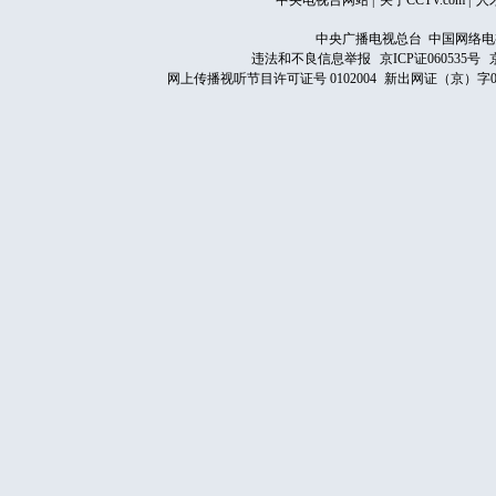
中央电视台网站
|
关于CCTV.com
|
人
中央广播电视总台 中国网络电
违法和不良信息举报
京ICP证060535号
网上传播视听节目许可证号 0102004
新出网证（京）字0