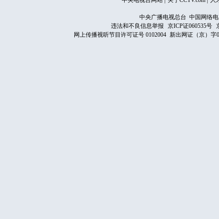
中央电视台网站
|
关于CCTV.com
|
人
中央广播电视总台 中国网络电
违法和不良信息举报
京ICP证060535号
网上传播视听节目许可证号 0102004
新出网证（京）字0