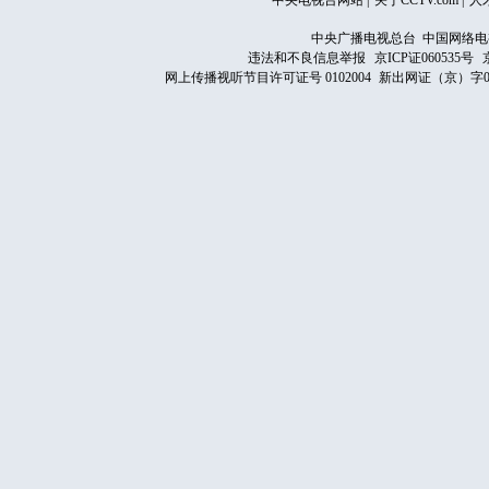
中央电视台网站
|
关于CCTV.com
|
人
中央广播电视总台 中国网络电
违法和不良信息举报
京ICP证060535号
网上传播视听节目许可证号 0102004
新出网证（京）字0