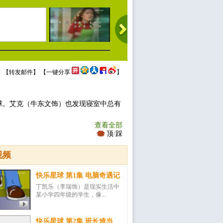
 【
转发邮件
】 【
一键分享
】
球。艾克（牛东文饰）也发现寝室中总有
查看全部
顶
/
踩
视频
快乐星球 第1集 电脑奇遇记
丁凯乐（李瑞饰）是现实生活中
某小学四年级的学生，像...
快乐星球 第2集 班长难当