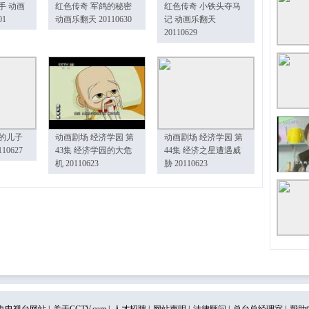
手 动画
红色传奇 军鸽的秘密
红色传奇 小铁头夺马
01
动画乐翻天 20110630
记 动画乐翻天
20110629
的儿子
动画剧场 经济学园 第
动画剧场 经济学园 第
10627
43集 经济学园的大危
44集 经济之星遭遇威
机 20110623
胁 20110623