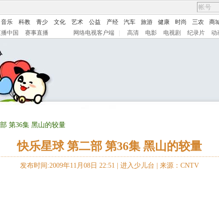
音乐
科教
青少
文化
艺术
公益
产经
汽车
旅游
健康
时尚
三农
商
直播中国
赛事直播
网络电视客户端
|
高清
电影
电视剧
纪录片
动
部 第36集 黑山的较量
快乐星球 第二部 第36集 黑山的较量
发布时间:2009年11月08日 22:51 |
进入少儿台
|
来源：CNTV