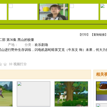
【
打印
】 【
复制链接
】
二部 第36集 黑山的较量
》
产地：
分类：
欢乐剧场
黑山进行野外生存训练，闪电机器蛇暗算艾克（牛东文 饰）未果，何大力
10
视频打分
相关