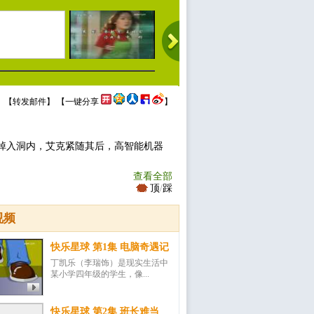
 【
转发邮件
】 【
一键分享
】
掉入洞内，艾克紧随其后，高智能机器
查看全部
顶
/
踩
视频
快乐星球 第1集 电脑奇遇记
丁凯乐（李瑞饰）是现实生活中
某小学四年级的学生，像...
快乐星球 第2集 班长难当