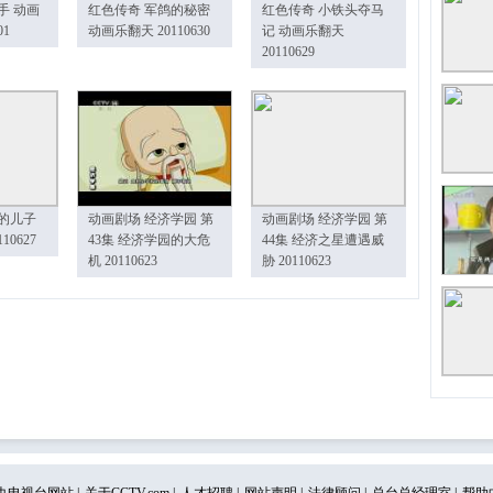
手 动画
红色传奇 军鸽的秘密
红色传奇 小铁头夺马
01
动画乐翻天 20110630
记 动画乐翻天
20110629
的儿子
动画剧场 经济学园 第
动画剧场 经济学园 第
10627
43集 经济学园的大危
44集 经济之星遭遇威
机 20110623
胁 20110623