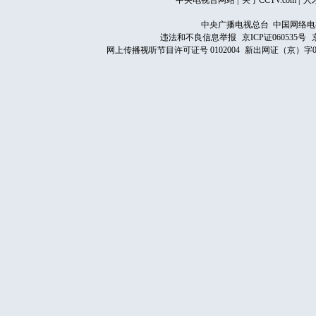
中央电视台网站
|
关于CCTV.com
|
人
中央广播电视总台 中国网络电
违法和不良信息举报
京ICP证060535号
网上传播视听节目许可证号 0102004
新出网证（京）字0