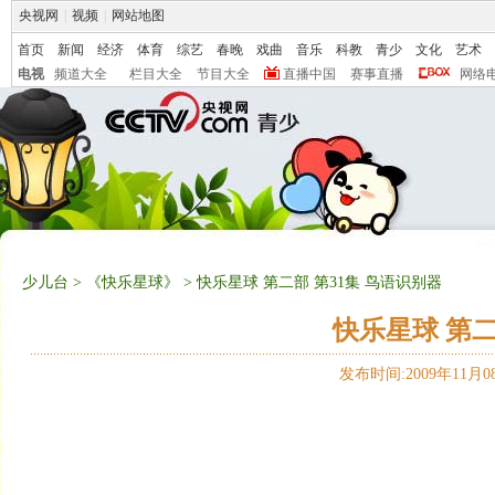
央视网
|
视频
|
网站地图
首页
新闻
经济
体育
综艺
春晚
戏曲
音乐
科教
青少
文化
艺术
电视
频道大全
栏目大全
节目大全
直播中国
赛事直播
网络
少儿台
>
《快乐星球》
> 快乐星球 第二部 第31集 鸟语识别器
快乐星球 第二
发布时间:2009年11月08日