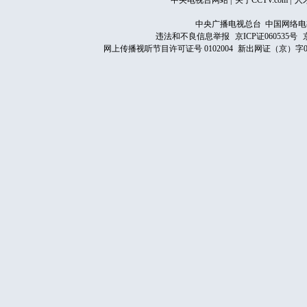
中央电视台网站
|
关于CCTV.com
|
人
中央广播电视总台 中国网络电
违法和不良信息举报
京ICP证060535号
网上传播视听节目许可证号 0102004
新出网证（京）字0