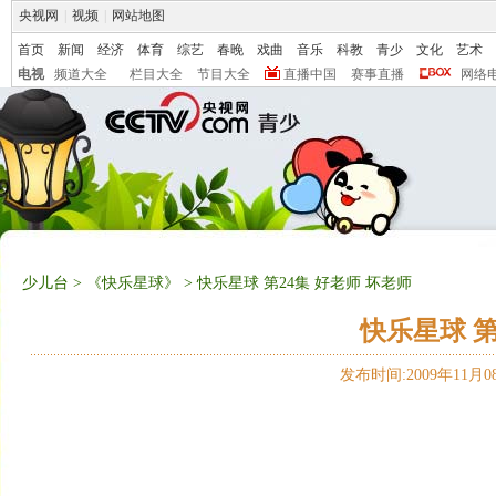
央视网
|
视频
|
网站地图
首页
新闻
经济
体育
综艺
春晚
戏曲
音乐
科教
青少
文化
艺术
电视
频道大全
栏目大全
节目大全
直播中国
赛事直播
网络
少儿台
>
《快乐星球》
> 快乐星球 第24集 好老师 坏老师
快乐星球 第
发布时间:2009年11月08日