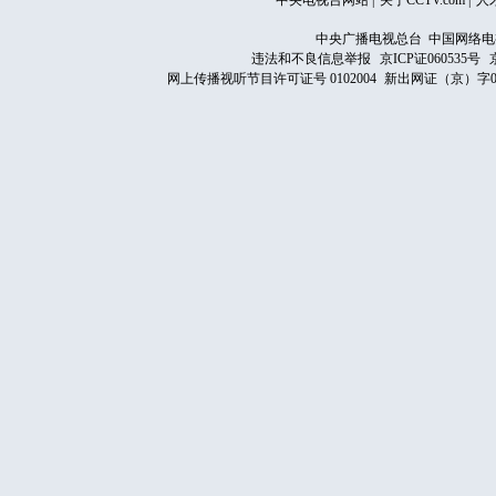
中央电视台网站
|
关于CCTV.com
|
人
中央广播电视总台 中国网络电
违法和不良信息举报
京ICP证060535号
网上传播视听节目许可证号 0102004
新出网证（京）字0