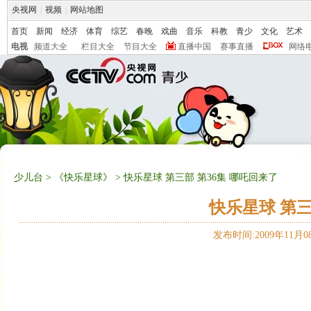
央视网
|
视频
|
网站地图
首页
新闻
经济
体育
综艺
春晚
戏曲
音乐
科教
青少
文化
艺术
电视
频道大全
栏目大全
节目大全
直播中国
赛事直播
网络
少儿台
>
《快乐星球》
> 快乐星球 第三部 第36集 哪吒回来了
快乐星球 第三
发布时间:2009年11月08日