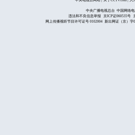
中央电视台网站
|
关于CCTV.com
|
人
中央广播电视总台 中国网络电
违法和不良信息举报
京ICP证060535号
网上传播视听节目许可证号 0102004
新出网证（京）字0