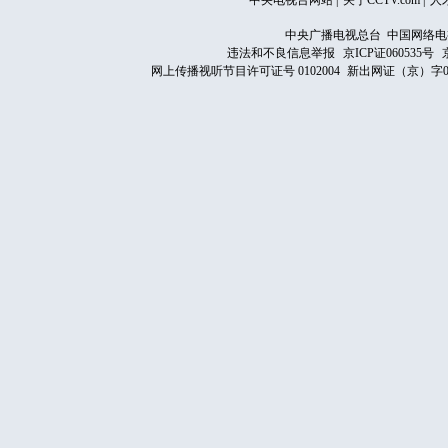
中央电视台网站
|
关于CCTV.com
|
人
中央广播电视总台 中国网络电
违法和不良信息举报
京ICP证060535号
网上传播视听节目许可证号 0102004
新出网证（京）字0