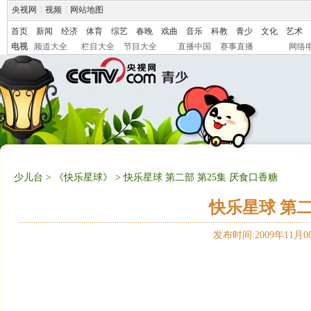
央视网
|
视频
|
网站地图
首页
新闻
经济
体育
综艺
春晚
戏曲
音乐
科教
青少
文化
艺术
电视
频道大全
栏目大全
节目大全
直播中国
赛事直播
网络
少儿台
>
《快乐星球》
> 快乐星球 第二部 第25集 厌食口香糖
快乐星球 第二
发布时间:2009年11月08日