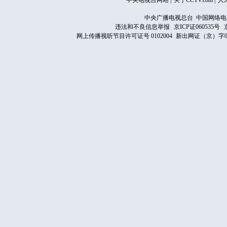
中央电视台网站
|
关于CCTV.com
|
人
中央广播电视总台 中国网络电
违法和不良信息举报
京ICP证060535号
网上传播视听节目许可证号 0102004
新出网证（京）字0