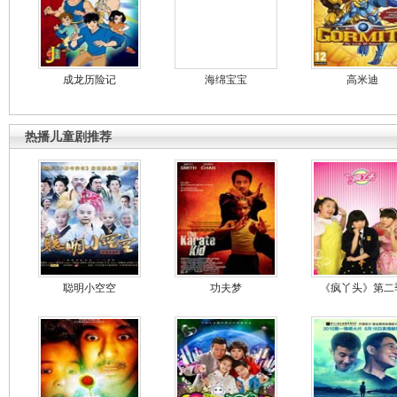
成龙历险记
海绵宝宝
高米迪
热播儿童剧推荐
聪明小空空
功夫梦
《疯丫头》第二