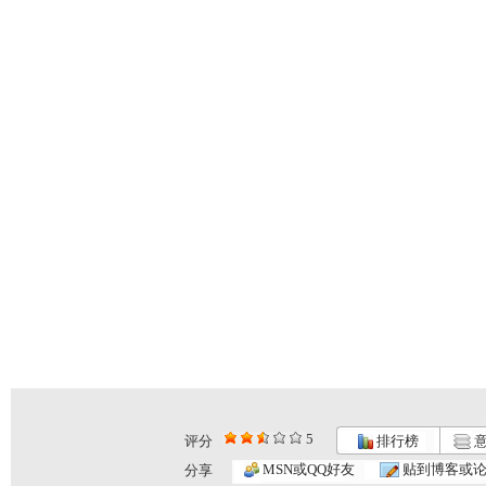
5
评分
排行榜
意
家有儿女 ...
家有儿女 ...
家有儿女 ...
MSN或QQ好友
贴到博客或
分享