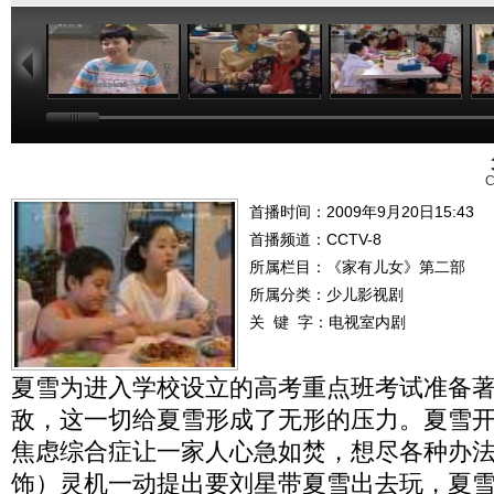
22:49
21:40
21:29
C
首播时间：2009年9月20日15:43
首播频道：
CCTV-8
所属栏目：
《家有儿女》第二部
所属分类：少儿影视剧
关 键 字：
电视室内剧
夏雪为进入学校设立的高考重点班考试准备
敌，这一切给夏雪形成了无形的压力。夏雪
焦虑综合症让一家人心急如焚，想尽各种办
饰）灵机一动提出要刘星带夏雪出去玩，夏