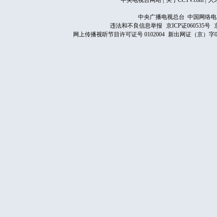
中央电视台网站
|
关于CCTV.com
|
人
中央广播电视总台 中国网络电
违法和不良信息举报
京ICP证060535号
网上传播视听节目许可证号 0102004
新出网证（京）字0