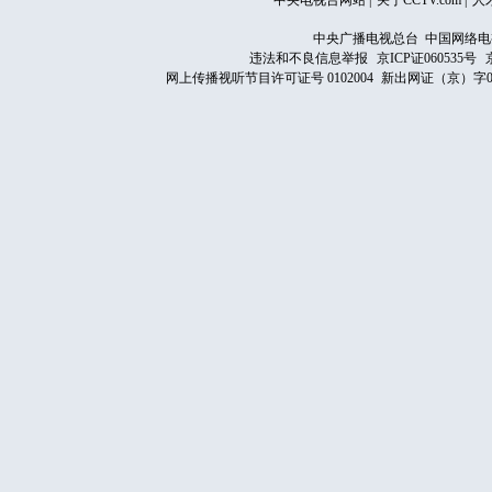
中央电视台网站
|
关于CCTV.com
|
人
中央广播电视总台 中国网络电
违法和不良信息举报
京ICP证060535号
网上传播视听节目许可证号 0102004
新出网证（京）字0