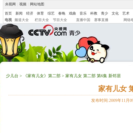
央视网
|
视频
|
网站地图
首页
新闻
经济
体育
综艺
春晚
戏曲
音乐
科教
青少
文化
艺术
电视
频道大全
栏目大全
节目大全
直播中国
赛事直播
网络
少儿台
>
《家有儿女》第二部
> 家有儿女 第二部 第6集 新邻居
家有儿女 
发布时间:2009年11月09日