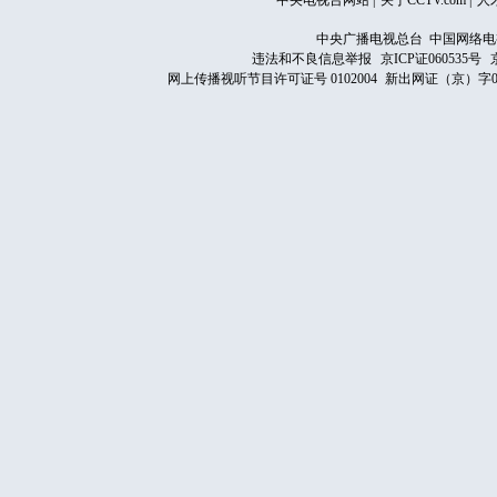
中央电视台网站
|
关于CCTV.com
|
人
中央广播电视总台 中国网络电
违法和不良信息举报
京ICP证060535号
网上传播视听节目许可证号 0102004
新出网证（京）字0