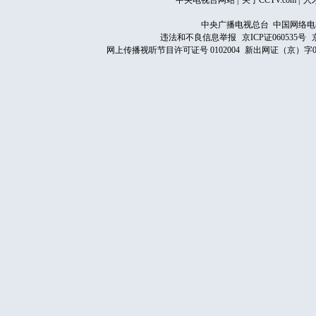
中央电视台网站
|
关于CCTV.com
|
人
中央广播电视总台 中国网络电
违法和不良信息举报
京ICP证060535号
网上传播视听节目许可证号 0102004
新出网证（京）字0