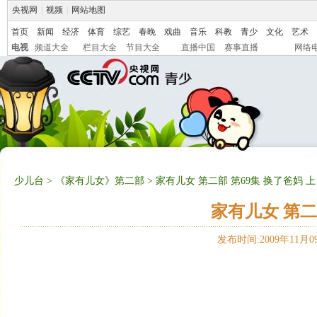
央视网
|
视频
|
网站地图
首页
新闻
经济
体育
综艺
春晚
戏曲
音乐
科教
青少
文化
艺术
电视
频道大全
栏目大全
节目大全
直播中国
赛事直播
网络
少儿台
>
《家有儿女》第二部
> 家有儿女 第二部 第69集 换了爸妈 上
家有儿女 第二
发布时间:2009年11月09日