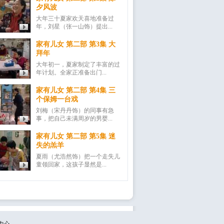
夕风波
大年三十夏家欢天喜地准备过
年，刘星（张一山饰）提出...
家有儿女 第二部 第3集 大
拜年
大年初一，夏家制定了丰富的过
年计划。全家正准备出门...
家有儿女 第二部 第4集 三
个保姆一台戏
刘梅（宋丹丹饰）的同事有急
事，把自己未满周岁的男婴...
家有儿女 第二部 第5集 迷
失的羔羊
夏雨（尤浩然饰）把一个走失儿
童领回家，这孩子显然是...