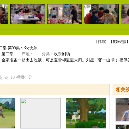
【
打印
】 【
复制链接
】
二部 第99集 中秋快乐
》第二部
产地：
分类：
欢乐剧场
，全家准备一起出去吃饭，可是夏雪却迟迟未归。刘星（张一山 饰）提供
10
视频打分
相关