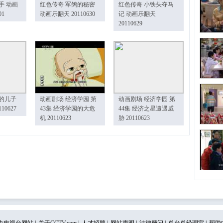
手 动画
红色传奇 军鸽的秘密
红色传奇 小铁头夺马
01
动画乐翻天 20110630
记 动画乐翻天
20110629
的儿子
动画剧场 经济学园 第
动画剧场 经济学园 第
10627
43集 经济学园的大危
44集 经济之星遭遇威
机 20110623
胁 20110623