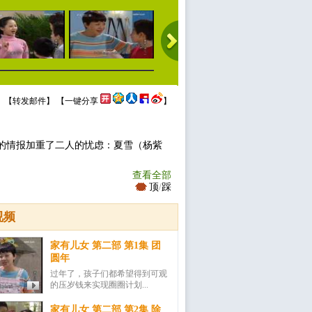
 【
转发邮件
】 【
一键分享
】
的情报加重了二人的忧虑：夏雪（杨紫
查看全部
顶
/
踩
视频
家有儿女 第二部 第1集 团
圆年
过年了，孩子们都希望得到可观
的压岁钱来实现圈圈计划...
家有儿女 第二部 第2集 除