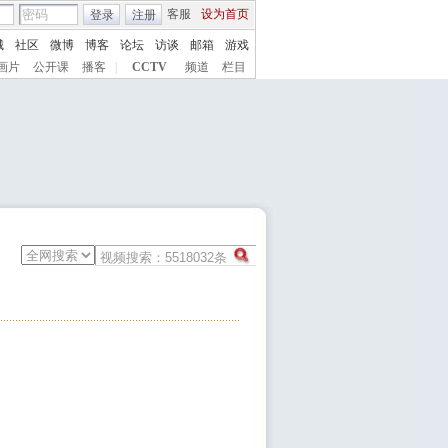
客服
设为首页
登录
注册
城
社区
微博
博客
论坛
访谈
邮箱
游戏
画片
公开课
播客
|
CCTV
频道
栏目