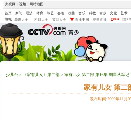
央视网
|
视频
|
网站地图
首页
新闻
经济
体育
综艺
春晚
戏曲
音乐
科教
青少
文化
艺术
电视
频道大全
栏目大全
节目大全
直播中国
赛事直播
网络
少儿台
>
《家有儿女》第二部
> 家有儿女 第二部 第16集 刘星从军记
家有儿女 第二部
发布时间:2009年11月09日