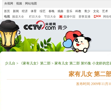
央视网
|
视频
|
网站地图
首页
新闻
经济
体育
综艺
春晚
戏曲
音乐
科教
青少
文化
艺术
电视
频道大全
栏目大全
节目大全
直播中国
赛事直播
网络
少儿台
>
《家有儿女》第二部
> 家有儿女 第二部 第95集 小龙虾的悲
家有儿女 第二部
发布时间:2009年11月10日