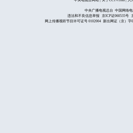
中央电视台网站
|
关于CCTV.com
|
人
中央广播电视总台 中国网络电
违法和不良信息举报
京ICP证060535号
网上传播视听节目许可证号 0102004
新出网证（京）字0