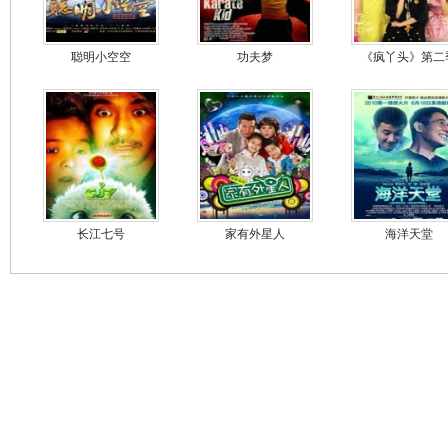
聪明小空空
功夫梦
《疯丫头》第二
长江七号
家有外星人
海洋天堂