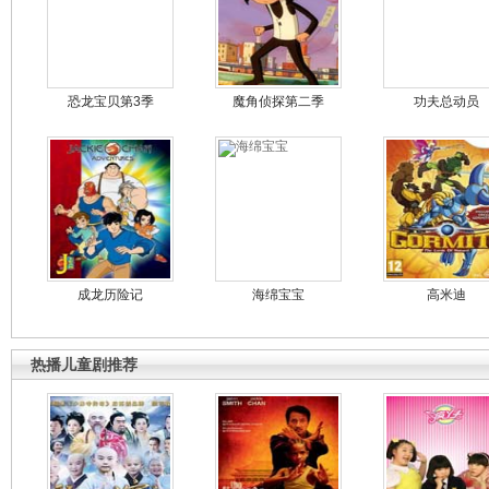
恐龙宝贝第3季
魔角侦探第二季
功夫总动员
成龙历险记
海绵宝宝
高米迪
热播儿童剧推荐