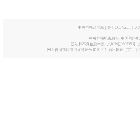
中央电视台网站
|
关于CCTV.com
|
人
中央广播电视总台 中国网络电
违法和不良信息举报
京ICP证060535号
网上传播视听节目许可证号 0102004
新出网证（京）字0