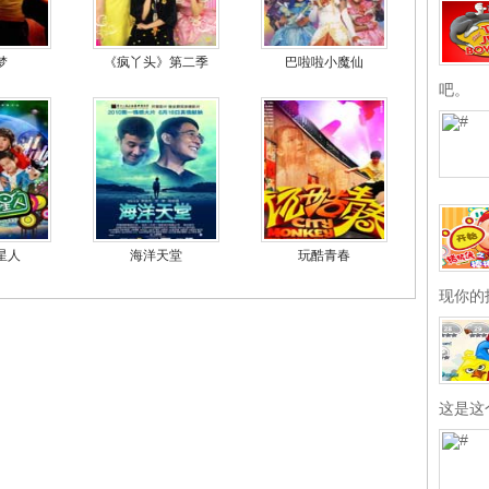
梦
《疯丫头》第二季
巴啦啦小魔仙
吧。
星人
海洋天堂
玩酷青春
现你的
这是这