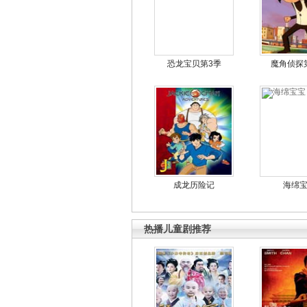
恐龙宝贝第3季
魔角侦探
成龙历险记
海绵
热播儿童剧推荐