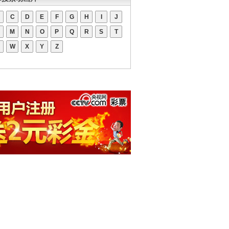
C
D
E
F
G
H
I
J
M
N
O
P
Q
R
S
T
W
X
Y
Z