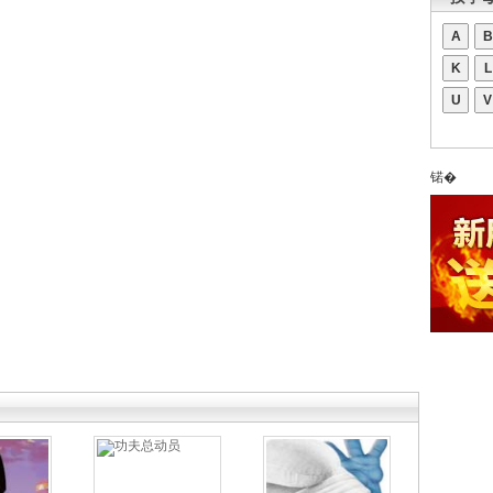
A
B
K
L
U
V
锘�