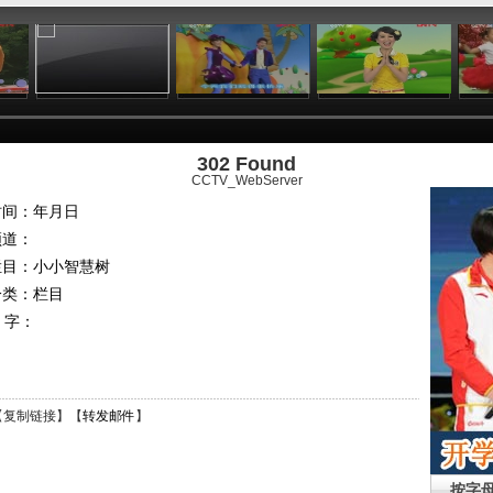
:24
01:26
00:58
04:40
302 Found
CCTV_WebServer
时间：年月日
频道：
栏目：
小小智慧树
分类：栏目
 字：
【
复制链接
】【
转发邮件
】
按字