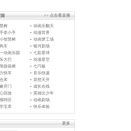
栏目
>> 点击看直播
慧树
动画乐翻天
手牵小手
动漫世界
小智慧树
动画梦工场
风车
银河剧场
一动画乐园
七彩星球
乐大巴
动漫星空
闻袋袋裤
七巧板
力快车
音乐快递
仓库
异想天开
麻开门
成长在线
心回放
英雄出少年
感特区
动画剧场
学宝库
快乐体验
更多