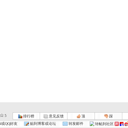
5
排行榜
意见反馈
顶
踩
.
小小智慧树...
小小智慧树...
小小智慧树...
N或QQ好友
贴到博客或论坛
转发邮件
转帖到社区