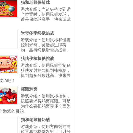
猫和老鼠保龄球
游戏介绍：当箭头移动到适
当位置时，使用鼠标发球，
谁是保龄球高手，快来试试
米奇冬季终极挑战
游戏介绍：使用鼠标和键盘
控制米奇，灵活越过障碍
物，赢得终极滑雪挑战赛。
猪猪侠棒棒糖挑战
游戏介绍：使用鼠标控制猪
猪侠发射抓勾抓到棒棒糖，
抓到越多分数越高。快来展
技巧吧！
摧毁鸡窝
游戏介绍：使用鼠标控制，
按照要求将鸡窝摧毁。可是
为什么要把鸡窝弄坏？因为
个游戏的目的。
猫和老鼠抢奶酪
游戏介绍：使用方向键控制
位置和空格键发射，可以分