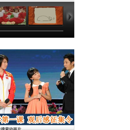
01:36
06:49
03:47
01
母搜索动画片