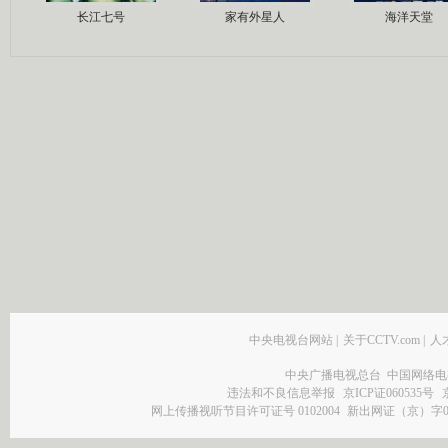
长江七号
家有外星人
海洋天堂
中央电视台网站
|
关于CCTV.com
|
人
中央广播电视总台 中国网络电
违法和不良信息举报
京ICP证060535号
网上传播视听节目许可证号 0102004
新出网证（京）字0