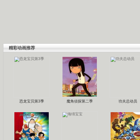
精彩动画推荐
恐龙宝贝第3季
魔角侦探第二季
功夫总动员