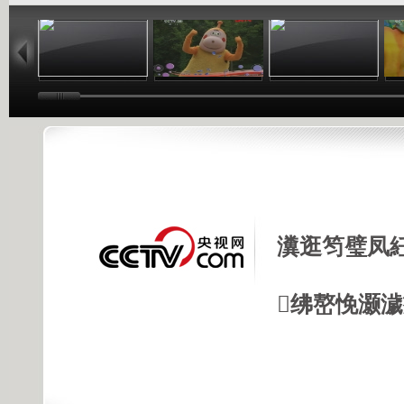
01:02
03:24
01:26
瀵逛笉璧凤
绋嶅悗灏