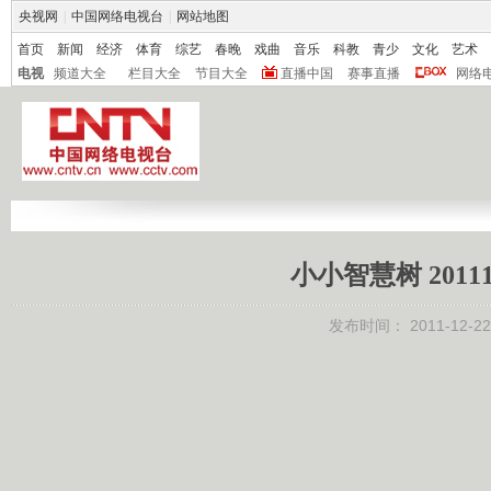
央视网
|
中国网络电视台
|
网站地图
首页
新闻
经济
体育
综艺
春晚
戏曲
音乐
科教
青少
文化
艺术
电视
频道大全
栏目大全
节目大全
直播中国
赛事直播
网络
小小智慧树 2011
发布时间：
2011-12-22