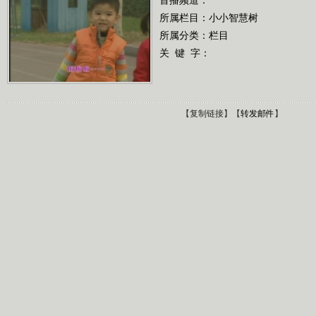
所属栏目：
小小智慧树
所属分类：栏目
关 键 字：
【
复制链接
】【
转发邮件
】