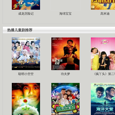
成龙历险记
海绵宝宝
高米迪
热播儿童剧推荐
聪明小空空
功夫梦
《疯丫头》第二