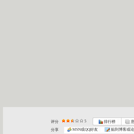
5
评分
排行榜
意
小小智慧树...
小小智慧树...
小小智慧树...
MSN或QQ好友
贴到博客或
分享