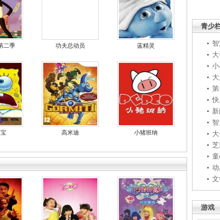
青少
智
第二季
功夫总动员
蓝精灵
大
小
大
第
快
新
智
宝宝
高米迪
小猪班纳
大
芝
童
动
文
游戏