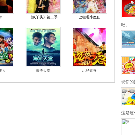
梦
《疯丫头》第二季
巴啦啦小魔仙
吧。
星人
海洋天堂
玩酷青春
现你的
这是这