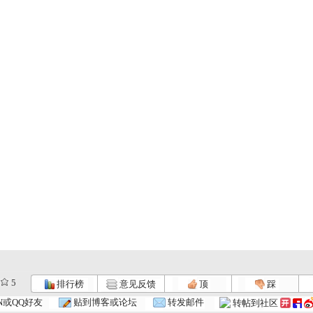
5
排行榜
意见反馈
顶
踩
.
小小智慧树...
小小智慧树...
小小智慧树...
N或QQ好友
贴到博客或论坛
转发邮件
转帖到社区