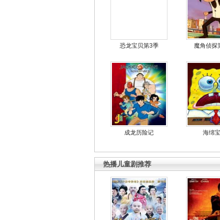
恐龙宝贝第3季
魔角侦探
成龙历险记
海绵
热播儿童剧推荐