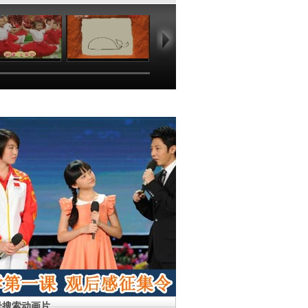
01:36
06:49
03:47
01
母搜索动画片