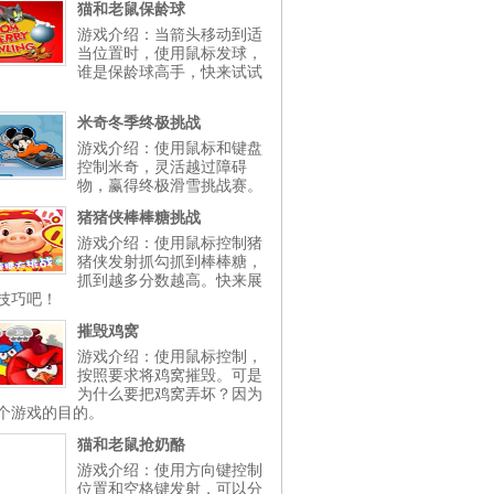
猫和老鼠保龄球
游戏介绍：当箭头移动到适
当位置时，使用鼠标发球，
谁是保龄球高手，快来试试
米奇冬季终极挑战
游戏介绍：使用鼠标和键盘
控制米奇，灵活越过障碍
物，赢得终极滑雪挑战赛。
猪猪侠棒棒糖挑战
游戏介绍：使用鼠标控制猪
猪侠发射抓勾抓到棒棒糖，
抓到越多分数越高。快来展
技巧吧！
摧毁鸡窝
游戏介绍：使用鼠标控制，
按照要求将鸡窝摧毁。可是
为什么要把鸡窝弄坏？因为
个游戏的目的。
猫和老鼠抢奶酪
游戏介绍：使用方向键控制
位置和空格键发射，可以分