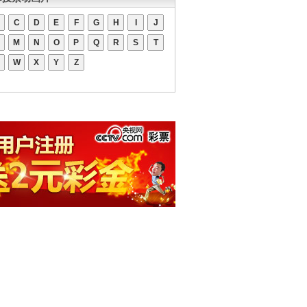
C
D
E
F
G
H
I
J
M
N
O
P
Q
R
S
T
W
X
Y
Z