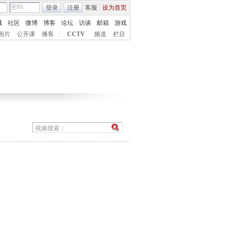
登录
注册
客服
设为首页
城
社区
微博
博客
论坛
访谈
邮箱
游戏
画片
公开课
播客
|
CCTV
频道
栏目