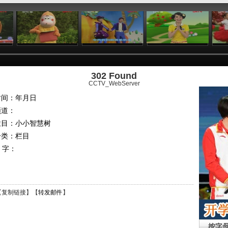
:24
01:26
00:58
04:40
302 Found
CCTV_WebServer
时间：年月日
频道：
栏目：
小小智慧树
分类：栏目
 字：
【
复制链接
】【
转发邮件
】
按字