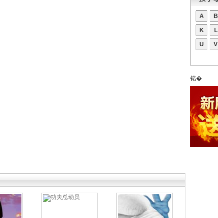
A
B
K
L
U
V
锘�