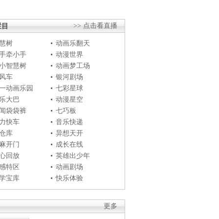
栏目
>> 点击看直播
慧树
动画乐翻天
手牵小手
动漫世界
小智慧树
动画梦工场
风车
银河剧场
一动画乐园
七彩星球
乐大巴
动漫星空
闻袋袋裤
七巧板
力快车
音乐快递
仓库
异想天开
麻开门
成长在线
心回放
英雄出少年
感特区
动画剧场
学宝库
快乐体验
更多