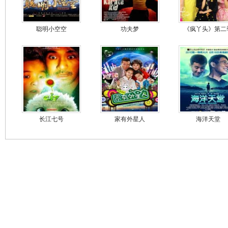
聪明小空空
功夫梦
《疯丫头》第二
长江七号
家有外星人
海洋天堂