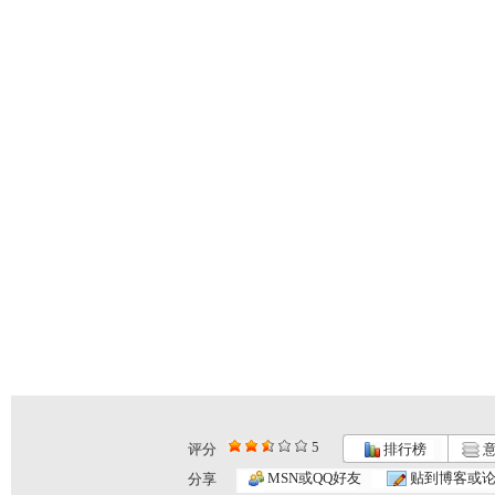
5
评分
排行榜
意
小小智慧树...
小小智慧树...
小小智慧树...
MSN或QQ好友
贴到博客或
分享