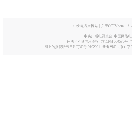
中央电视台网站
|
关于CCTV.com
|
人
中央广播电视总台 中国网络电
违法和不良信息举报
京ICP证060535号
网上传播视听节目许可证号 0102004
新出网证（京）字0