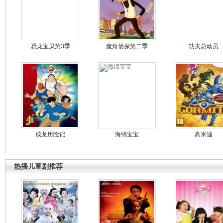
恐龙宝贝第3季
魔角侦探第二季
功夫总动员
成龙历险记
海绵宝宝
高米迪
热播儿童剧推荐