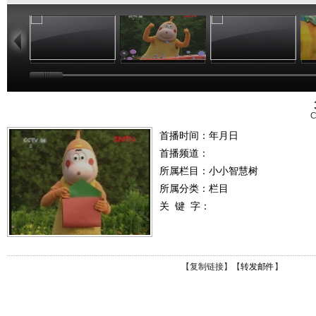
01:02
03:24
01:26
C
首播时间：年月日
首播频道：
所属栏目：
小小智慧树
所属分类：栏目
关 键 字：
【
复制链接
】【
转发邮件
】