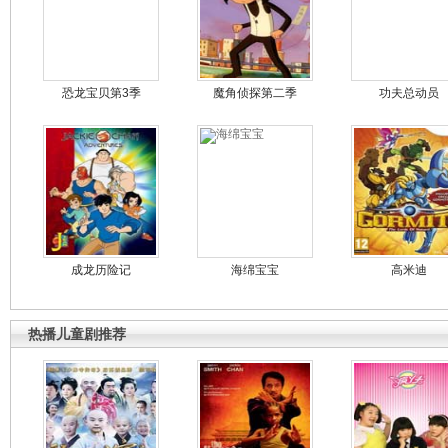
恐龙宝贝第3季
魔角侦探第二季
功夫总动员
成龙历险记
海绵宝宝
高米迪
热播儿童剧推荐