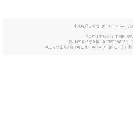
中央电视台网站
|
关于CCTV.com
|
人
中央广播电视总台 中国网络电
违法和不良信息举报
京ICP证060535号
网上传播视听节目许可证号 0102004
新出网证（京）字0