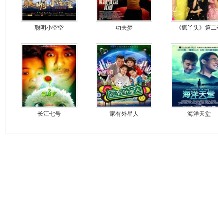
聪明小空空
功夫梦
《疯丫头》第二
长江七号
家有外星人
海洋天堂