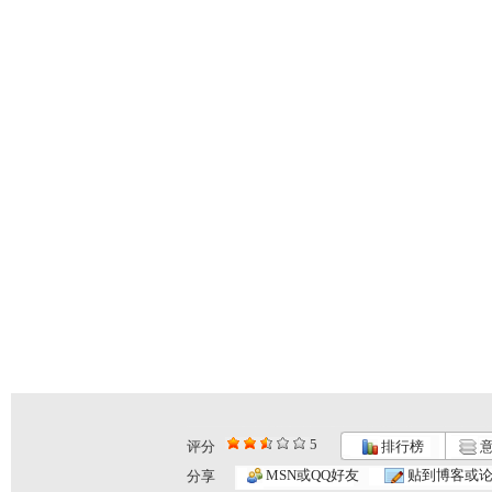
5
评分
排行榜
意
小小智慧树...
小小智慧树...
小小智慧树...
MSN或QQ好友
贴到博客或
分享