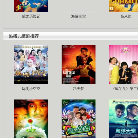
成龙历险记
海绵宝宝
高米迪
热播儿童剧推荐
聪明小空空
功夫梦
《疯丫头》第二