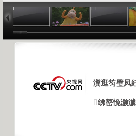
01:02
03:24
01:26
瀵逛笉璧凤
绋嶅悗灏