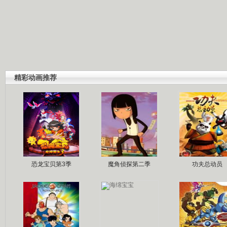
精彩动画推荐
恐龙宝贝第3季
魔角侦探第二季
功夫总动员