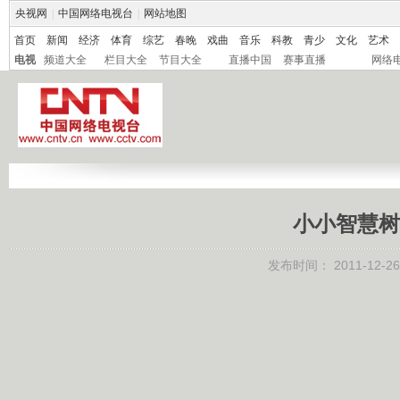
央视网
|
中国网络电视台
|
网站地图
首页
新闻
经济
体育
综艺
春晚
戏曲
音乐
科教
青少
文化
艺术
电视
频道大全
栏目大全
节目大全
直播中国
赛事直播
网络
小小智慧树 2
发布时间：
2011-12-26