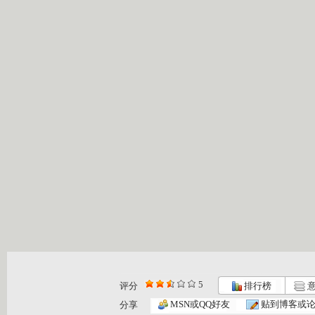
5
评分
排行榜
意
小小智慧树...
小小智慧树...
小小智慧树...
MSN或QQ好友
贴到博客或
分享