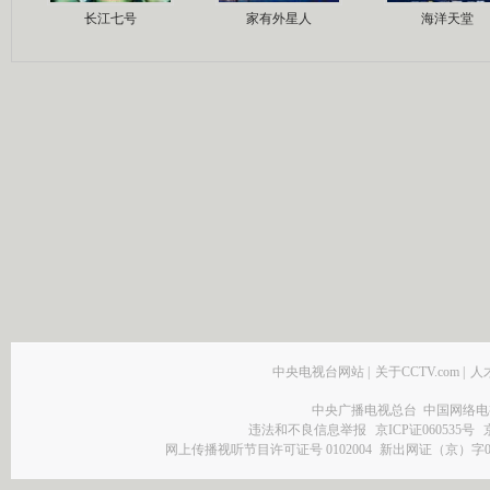
长江七号
家有外星人
海洋天堂
中央电视台网站
|
关于CCTV.com
|
人
中央广播电视总台 中国网络电
违法和不良信息举报
京ICP证060535号
网上传播视听节目许可证号 0102004
新出网证（京）字0