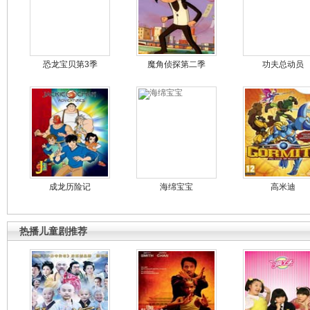
恐龙宝贝第3季
魔角侦探第二季
功夫总动员
成龙历险记
海绵宝宝
高米迪
热播儿童剧推荐