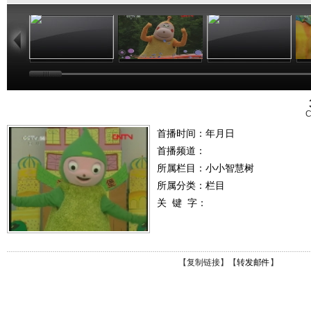
01:02
03:24
01:26
C
首播时间：年月日
首播频道：
所属栏目：
小小智慧树
所属分类：栏目
关 键 字：
【
复制链接
】【
转发邮件
】