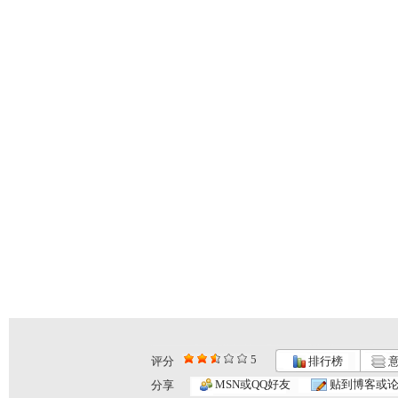
5
评分
排行榜
意
小小智慧树...
小小智慧树...
小小智慧树...
MSN或QQ好友
贴到博客或
分享