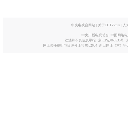
中央电视台网站
|
关于CCTV.com
|
人
中央广播电视总台 中国网络电
违法和不良信息举报
京ICP证060535号
网上传播视听节目许可证号 0102004
新出网证（京）字0