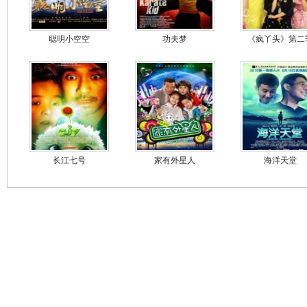
聪明小空空
功夫梦
《疯丫头》第二
长江七号
家有外星人
海洋天堂