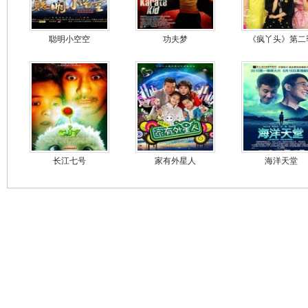
聪明小空空
功夫梦
《疯丫头》第二
长江七号
家有外星人
海洋天堂