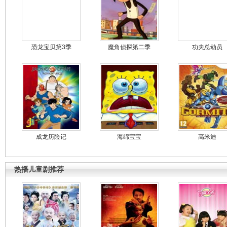
恐龙宝贝第3季
魔角侦探第二季
功夫总动员
成龙历险记
海绵宝宝
高米迪
热播儿童剧推荐