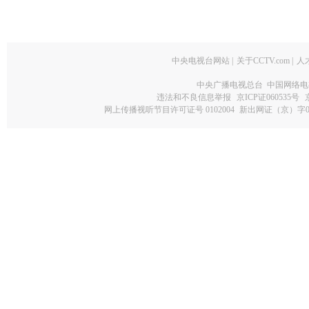
中央电视台网站
|
关于CCTV.com
|
人
中央广播电视总台 中国网络电
违法和不良信息举报
京ICP证060535号
网上传播视听节目许可证号 0102004
新出网证（京）字0