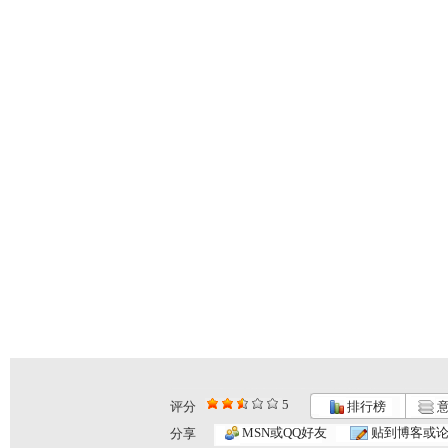
5
评分
排行榜
意
小小智慧树...
小小智慧树...
小小智慧树...
MSN或QQ好友
贴到博客或
分享